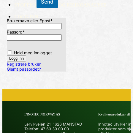
Send
STOFFKARTOTEK OG RISIKOANALYSE
LOGG INN
Brukernavn eller Epost
*
Passord
*
Hold meg innlogget
Registrere bruker
Glemt passordet?
INNOTEC NORWAY AS
Kvalitetsprodukter til å 
Lervikveien 21, 1626 MANSTAD
Innotec utvikler in
Telefon: 47 69 39 00 00
produkter som hje