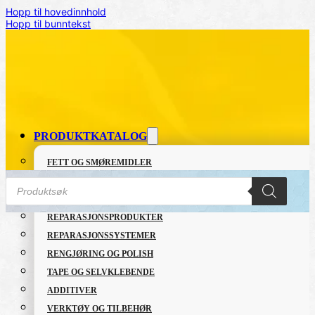
Hopp til hovedinnhold
Hopp til bunntekst
PRODUKTKATALOG
FETT OG SMØREMIDLER
Products
GRUNNING OG LAKK
search
LIM OG TETTEMASSER
REPARASJONSPRODUKTER
REPARASJONSSYSTEMER
Hjem
/
INDUSTRI
/
Cavity Tube Set
RENGJØRING OG POLISH
TAPE OG SELVKLEBENDE
ADDITIVER
VERKTØY OG TILBEHØR