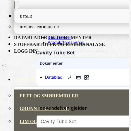
DYSER
DIVERSE PRODUKTER
Dokumenter
DATABLADER OG DOKUMENTER
Produktforespørsel
STOFFKARTOTEK OG RISIKOANALYSE
LOGG INN
Cavity Tube Set
Dokumenter
Datablad
PRODUKTKATALOG
FETT OG SMØREMIDLER
Henvendelsen gjelder
GRUNNING OG LAKK
LIM OG TETTEMASSER