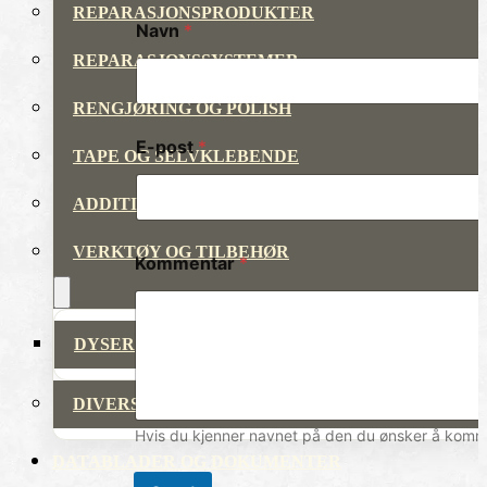
REPARASJONSPRODUKTER
Navn
*
REPARASJONSSYSTEMER
RENGJØRING OG POLISH
E-post
*
TAPE OG SELVKLEBENDE
ADDITIVER
VERKTØY OG TILBEHØR
Kommentar
*
DYSER
DIVERSE PRODUKTER
Hvis du kjenner navnet på den du ønsker å komme 
DATABLADER OG DOKUMENTER