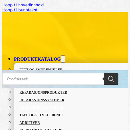
Hopp til hovedinnhold
Hopp til bunntekst
PRODUKTKATALOG
FETT OG SMØREMIDLER
Products
GRUNNING OG LAKK
search
LIM OG TETTEMASSER
REPARASJONSPRODUKTER
Hjem
/
INDUSTRI
/
Clean & Shine Towel
REPARASJONSSYSTEMER
RENGJØRING OG POLISH
TAPE OG SELVKLEBENDE
ADDITIVER