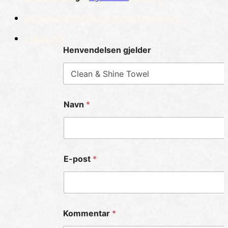
STOFFKARTOTEK OG RISIKOANALYSE
LOGG INN
Henvendelsen gjelder
Navn
*
E-post
*
Kommentar
*