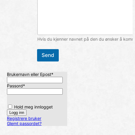
Hvis du kjenner navnet på den du ønsker å komme 
Send
Brukernavn eller Epost
*
Passord
*
Hold meg innlogget
Registrere bruker
Glemt passordet?