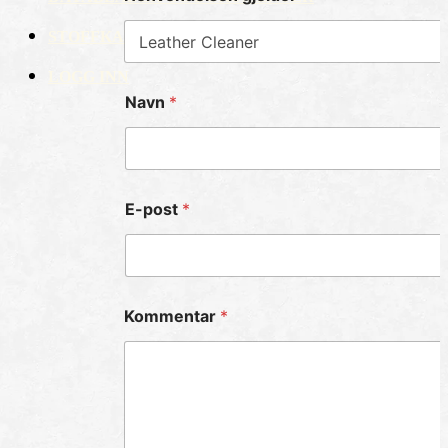
STOFFKARTOTEK OG RISIKOANALYSE
LOGG INN
Navn
*
E-post
*
Kommentar
*