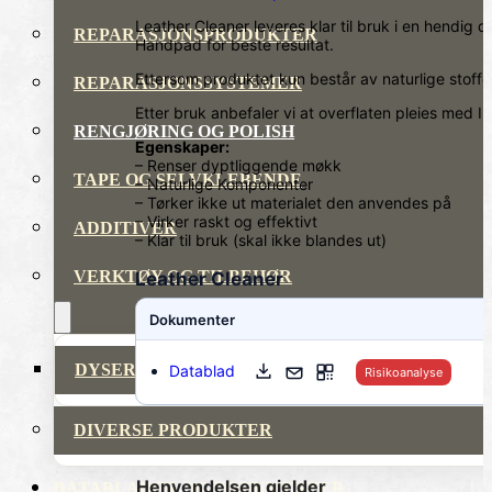
Leather Cleaner leveres klar til bruk i en hendig
REPARASJONSPRODUKTER
Handpad for beste resultat.
Ettersom produktet kun består av naturlige stoffer e
REPARASJONSSYSTEMER
Etter bruk anbefaler vi at overflaten pleies med 
RENGJØRING OG POLISH
Egenskaper:
– Renser dyptliggende møkk
TAPE OG SELVKLEBENDE
– Naturlige Komponenter
– Tørker ikke ut materialet den anvendes på
– Virker raskt og effektivt
ADDITIVER
– Klar til bruk (skal ikke blandes ut)
VERKTØY OG TILBEHØR
Leather Cleaner
Dokumenter
DYSER
Datablad
Risikoanalyse
DIVERSE PRODUKTER
Henvendelsen gjelder
DATABLADER OG DOKUMENTER