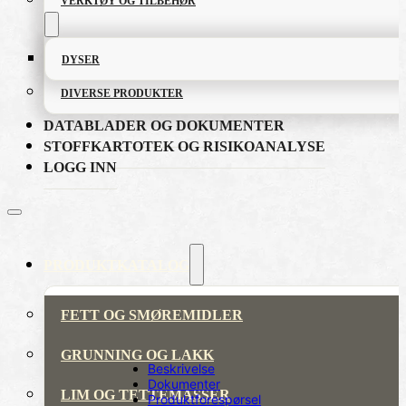
VERKTØY OG TILBEHØR
DYSER
DIVERSE PRODUKTER
DATABLADER OG DOKUMENTER
STOFFKARTOTEK OG RISIKOANALYSE
LOGG INN
PRODUKTKATALOG
FETT OG SMØREMIDLER
GRUNNING OG LAKK
Beskrivelse
Dokumenter
LIM OG TETTEMASSER
Produktforespørsel