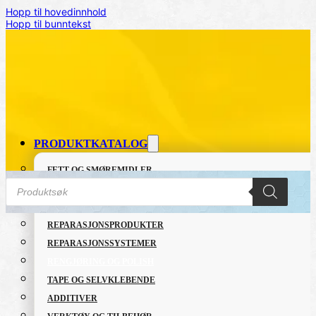
Hopp til hovedinnhold
Hopp til bunntekst
PRODUKTKATALOG
FETT OG SMØREMIDLER
Products
GRUNNING OG LAKK
search
LIM OG TETTEMASSER
REPARASJONSPRODUKTER
Hjem
/
RENGJØRING OG POLISH
/
Leather Cleaner
REPARASJONSSYSTEMER
RENGJØRING OG POLISH
TAPE OG SELVKLEBENDE
ADDITIVER