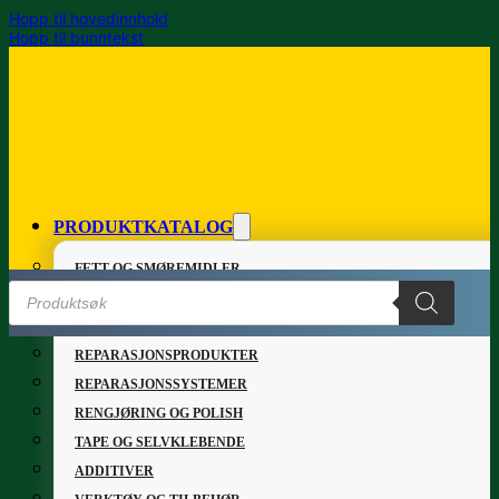
Hopp til hovedinnhold
Hopp til bunntekst
PRODUKTKATALOG
FETT OG SMØREMIDLER
Products
GRUNNING OG LAKK
search
LIM OG TETTEMASSER
REPARASJONSPRODUKTER
Hjem
/
INDUSTRI
/
Mixer Gun
REPARASJONSSYSTEMER
RENGJØRING OG POLISH
TAPE OG SELVKLEBENDE
ADDITIVER