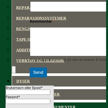
REPARASJONSPRODUKTER
REPARASJONSSYSTEMER
Kommentar
*
RENGJØRING OG POLISH
TAPE OG SELVKLEBENDE
ADDITIVER
Hvis du kjenner navnet på den du ønsker å komme 
VERKTØY OG TILBEHØR
Send
DYSER
Brukernavn eller Epost
*
DIVERSE PRODUKTER
Passord
*
DATABLADER OG DOKUMENTER