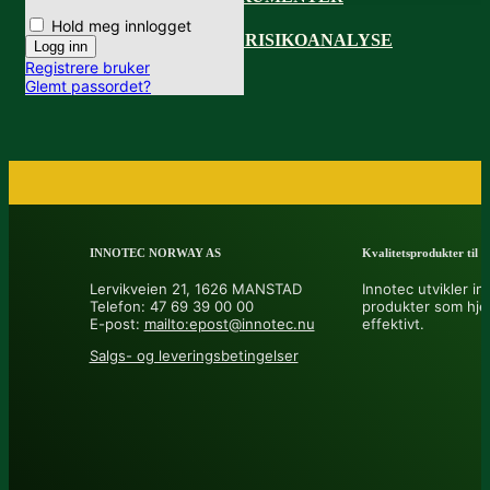
Hold meg innlogget
STOFFKARTOTEK OG RISIKOANALYSE
Registrere bruker
LOGG INN
Glemt passordet?
INNOTEC NORWAY AS
Kvalitetsprodukter til å 
Lervikveien 21, 1626 MANSTAD
Innotec utvikler in
Telefon: 47 69 39 00 00
produkter som hje
E-post:
mailto:epost@innotec.nu
effektivt.
Salgs- og leveringsbetingelser