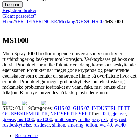
Registrere bruker
Glemt passordet?
Hjem
/
SERTIFISERINGER
/
Merking
/
GHS
/
GHS 02
/
MS1000
MS1000
Multi Spray 1000 fuktfortrengende universalspray som bryter
rustbindinger og beskytter mot korrosjon. Verktøykasse på boks om
du vil. Produktet har unike fuktutdrivende og korrosjonsbeskyttende
egenskaper. Produktet har meget gode krypende og penetrerende
egenskaper som etterlater en smørende hinne på overflatene hvor det
er brukt. Produktet gir meget god beskyttelse mot elektriske og
mekaniske problemer forårsaket av vann, fukt, rust, smuss eller
friksjon. Kan trygt anvendes på lakk, plast eller gummi.
SKU:
03.1119
Categories:
GHS 02
,
GHS 07
,
INDUSTRI
,
FETT
OG SMØREMIDLER
,
NSF SERTIFISERT
Tags:
fett
,
gjenger
,
grease
,
ms 1000
,
ms1000
,
multi spray
,
multispray
,
nsf
,
olje
,
rust
,
rustbeskyttelse
,
rustløser
,
silikon
,
smøring
,
teflon
,
wd 40
,
wd40
Beskrivelse