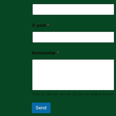
E-post
*
Kommentar
*
Hvis du kjenner navnet på den du ønsker å komme 
Send