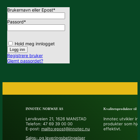
Brukernavn eller Epost
*
Passord
*
Hold meg innlogget
Registrere bruker
Glemt passordet?
INNOTEC NORWAY AS
Kvalitetsprodukter til å 
Lervikveien 21, 1626 MANSTAD
Innotec utvikler in
Telefon: 47 69 39 00 00
produkter som hje
E-post:
mailto:epost@innotec.nu
effektivt.
Salgs- og leveringsbetingelser