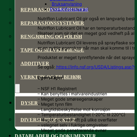
Bruksanvisning
Produktforespørsel
REPARASJONSPRODUKTER
Nutriflon Lubricant Oil gir også en langvarig bes
REPARASJONSSYSTEMER
Nutriflon Lubricant Oil har en temperaturbestand
tilsatser som gir det en meget god vedheft på al
RENGJØRING OG POLISH
Nutriflon Lubricant Oil leveres på sprayflaske so
er en nyttig egenskap når man skal komme til i tr
TAPE OG SELVKLEBENDE
Produktet er meget tynntflytende når det sprayes p
ADDITIVER
Se også:
https://info.nsf.org/USDA/Listings.as
VERKTØY OG TILBEHØR
Egenskaper:
– NSF H1 Registrert
– Kan benyttes i matvareindustrien
– Meget gode smøreegenskaper
DYSER
– Meget tynn film
– Langtidsbeskyttelse mot korrosjon
– Temperaturbestandighet (-20°C til 220°C)
DIVERSE PRODUKTER
– Meget god vedheft på ulike overflater
– velegnet selv i fuktige omgivelser
– Meget gode penetrerende evner
DATABLADER OG DOKUMENTER