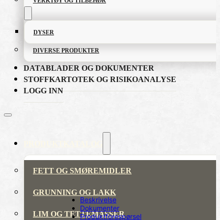
VERKTØY OG TILBEHØR
DYSER
DIVERSE PRODUKTER
DATABLADER OG DOKUMENTER
STOFFKARTOTEK OG RISIKOANALYSE
LOGG INN
PRODUKTKATALOG
FETT OG SMØREMIDLER
GRUNNING OG LAKK
Beskrivelse
Dokumenter
LIM OG TETTEMASSER
Produktforespørsel