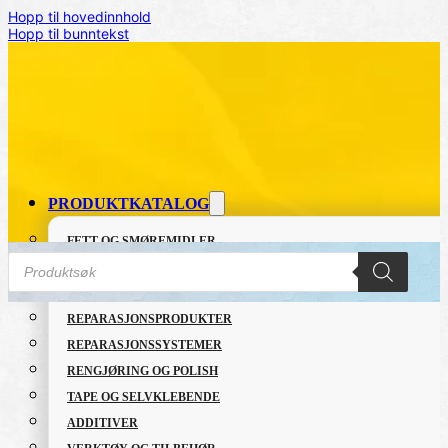
Hopp til hovedinnhold
Hopp til bunntekst
PRODUKTKATALOG
FETT OG SMØREMIDLER
Products
GRUNNING OG LAKK
search
LIM OG TETTEMASSER
REPARASJONSPRODUKTER
Hjem
/
INDUSTRI
/
Pressure Pot Gun
REPARASJONSSYSTEMER
RENGJØRING OG POLISH
TAPE OG SELVKLEBENDE
ADDITIVER