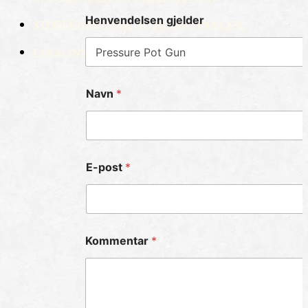
Henvendelsen gjelder
STOFFKARTOTEK OG RISIKOANALYSE
LOGG INN
Navn
*
E-post
*
Kommentar
*