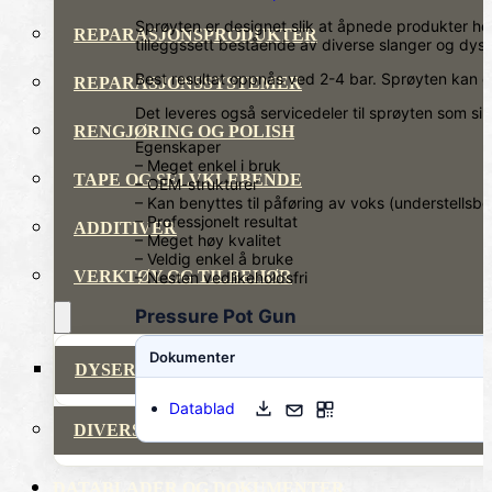
Sprøyten er designet slik at åpnede produkter hol
REPARASJONSPRODUKTER
tilleggssett bestående av diverse slanger og dyser
Best resultat oppnås ved 2-4 bar. Sprøyten kan o
REPARASJONSSYSTEMER
Det leveres også servicedeler til sprøyten som sik
RENGJØRING OG POLISH
Egenskaper
– Meget enkel i bruk
TAPE OG SELVKLEBENDE
– OEM-strukturer
– Kan benyttes til påføring av voks (understellsb
– Professjonelt resultat
ADDITIVER
– Meget høy kvalitet
– Veldig enkel å bruke
VERKTØY OG TILBEHØR
– Nesten vedlikeholdsfri
Pressure Pot Gun
Dokumenter
DYSER
Datablad
DIVERSE PRODUKTER
DATABLADER OG DOKUMENTER