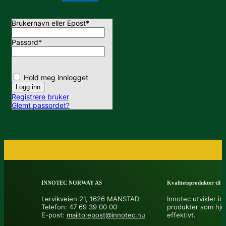
Brukernavn eller Epost
*
Passord
*
Hold meg innlogget
Registrere bruker
Glemt passordet?
INNOTEC NORWAY AS
Kvalitetsprodukter til å 
Lervikveien 21, 1626 MANSTAD
Innotec utvikler in
Telefon: 47 69 39 00 00
produkter som hje
E-post:
mailto:epost@innotec.nu
effektivt.