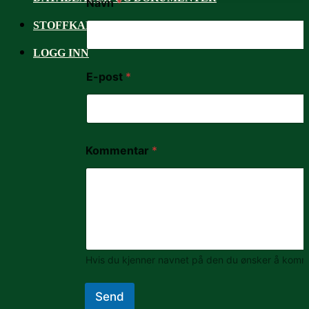
Navn
*
STOFFKARTOTEK OG RISIKOANALYSE
LOGG INN
E-post
*
Kommentar
*
Hvis du kjenner navnet på den du ønsker å komme 
Send