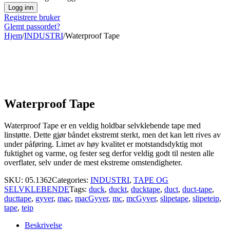
Registrere bruker
Glemt passordet?
Hjem
/
INDUSTRI
/
Waterproof Tape
Waterproof Tape
Waterproof Tape er en veldig holdbar selvklebende tape med
linstøtte. Dette gjør båndet ekstremt sterkt, men det kan lett rives av
under påføring. Limet av høy kvalitet er motstandsdyktig mot
fuktighet og varme, og fester seg derfor veldig godt til nesten alle
overflater, selv under de mest ekstreme omstendigheter.
SKU:
05.1362
Categories:
INDUSTRI
,
TAPE OG
SELVKLEBENDE
Tags:
duck
,
duckt
,
ducktape
,
duct
,
duct-tape
,
ducttape
,
gyver
,
mac
,
macGyver
,
mc
,
mcGyver
,
slipetape
,
slipeteip
,
tape
,
teip
Beskrivelse