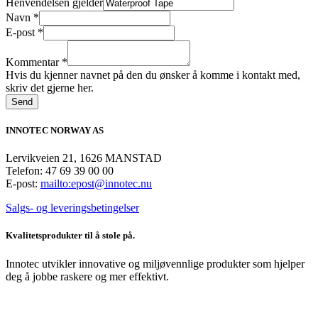
Henvendelsen gjelder
Navn
*
E-post
*
Kommentar
*
Hvis du kjenner navnet på den du ønsker å komme i kontakt med,
skriv det gjerne her.
Send
INNOTEC NORWAY AS
Lervikveien 21, 1626 MANSTAD
Telefon: 47 69 39 00 00
E-post:
mailto:epost@innotec.nu
Salgs- og leveringsbetingelser
Kvalitetsprodukter til å stole på.
Innotec utvikler innovative og miljøvennlige produkter som hjelper
deg å jobbe raskere og mer effektivt.