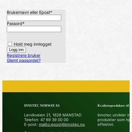
Brukernavn eller Epost
*
Passord
*
Hold meg innlogget
Registrere bruker
Glemt passordet?
INNOTEC NORWAY AS
Kvalitetsprodukter til å 
Lervikveien 21, 1626 MANSTAD
Innotec utvikler in
Telefon: 47 69 39 00 00
produkter som hje
E-post:
mailto:epost@innotec.nu
effektivt.