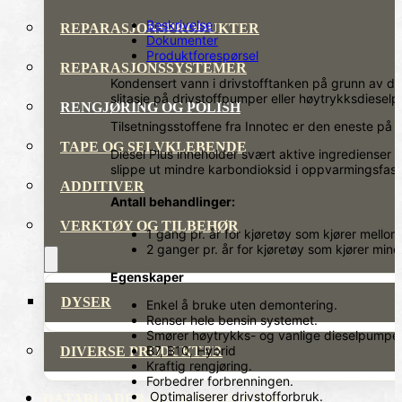
Beskrivelse
REPARASJONSPRODUKTER
Dokumenter
Produktforespørsel
REPARASJONSSYSTEMER
Kondensert vann i drivstofftanken på grunn av den 
slitasje på drivstoffpumper eller høytrykksdiese
RENGJØRING OG POLISH
Tilsetningsstoffene fra Innotec er den eneste på
TAPE OG SELVKLEBENDE
Diesel Plus inneholder svært aktive ingredienser s
slippe ut mindre karbondioksid i oppvarmingsfas
ADDITIVER
Antall behandlinger:
VERKTØY OG TILBEHØR
1 gang pr. år for kjøretøy som kjører mell
2 ganger pr. år for kjøretøy som kjører min
Egenskaper
DYSER
Enkel å bruke uten demontering.
Renser hele bensin systemet.
Smører høytrykks- og vanlige dieselpumpe
B7, B10, Hybrid
DIVERSE PRODUKTER
Kraftig rengjøring.
Forbedrer forbrenningen.
Optimaliserer drivstofforbruk.
DATABLADER OG DOKUMENTER