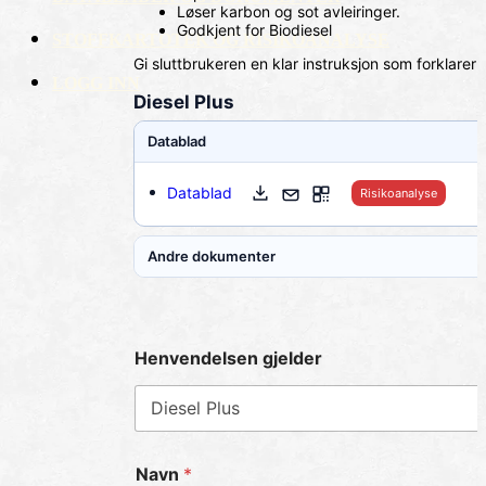
Løser karbon og sot avleiringer.
Godkjent for Biodiesel
STOFFKARTOTEK OG RISIKOANALYSE
Gi sluttbrukeren en klar instruksjon som forklarer
LOGG INN
Diesel Plus
Datablad
Datablad
Risikoanalyse
Andre dokumenter
Henvendelsen gjelder
Navn
*