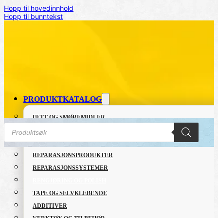
Hopp til hovedinnhold
Hopp til bunntekst
PRODUKTKATALOG
FETT OG SMØREMIDLER
Products
GRUNNING OG LAKK
search
LIM OG TETTEMASSER
REPARASJONSPRODUKTER
Hjem
/
RENGJØRING OG POLISH
/
Diesel Plus
REPARASJONSSYSTEMER
RENGJØRING OG POLISH
TAPE OG SELVKLEBENDE
ADDITIVER