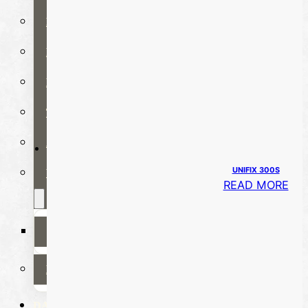
REPARASJONSPRODUKTER
REPARASJONSSYSTEMER
RENGJØRING OG POLISH
TAPE OG SELVKLEBENDE
ADDITIVER
UNIFIX 300S
VERKTØY OG TILBEHØR
READ MORE
DYSER
DIVERSE PRODUKTER
DATABLADER OG DOKUMENTER