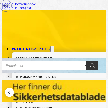
Hopp til hovedinnhold
Hopp til bunntekst
PRODUKTKATALOG
FETT OG SMØREMIDLER
Products
GRUNNING OG LAKK
search
LIM OG TETTEMASSER
REPARASJONSPRODUKTER
REPARASJONSSYSTEMER
RENGJØRING OG POLISH
TAPE OG SELVKLEBENDE
ADDITIVER