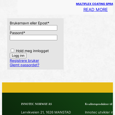
MULTIFLEX COATING SPRAY
READ MORE
Brukernavn eller Epost
*
Passord
*
Hold meg innlogget
Registrere bruker
Glemt passordet?
INNOTEC NORWAY AS
Kvalitetsprodukter til å 
Lervikveien 21, 1626 MANSTAD
Innotec utvikler in