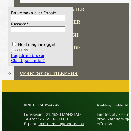
REPARASJONSPRODUKTER
Brukernavn eller Epost
*
REPARASJONSSYSTEMER
Passord
*
RENGJØRING OG POLISH
Hold meg innlogget
TAPE OG SELVKLEBENDE
Registrere bruker
Glemt passordet?
ADDITIVER
VERKTØY OG TILBEHØR
DYSER
INNOTEC NORWAY AS
Kvalitetsprodukter til å 
DIVERSE PRODUKTER
Lervikveien 21, 1626 MANSTAD
Innotec utvikler in
Telefon: 47 69 39 00 00
produkter som hje
E-post:
mailto:epost@innotec.nu
effektivt.
DATABLADER OG DOKUMENTER