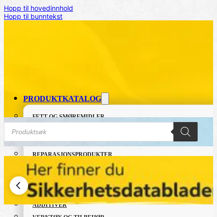
Hopp til hovedinnhold
Hopp til bunntekst
PRODUKTKATALOG
FETT OG SMØREMIDLER
Products
GRUNNING OG LAKK
search
LIM OG TETTEMASSER
REPARASJONSPRODUKTER
REPARASJONSSYSTEMER
RENGJØRING OG POLISH
TAPE OG SELVKLEBENDE
ADDITIVER